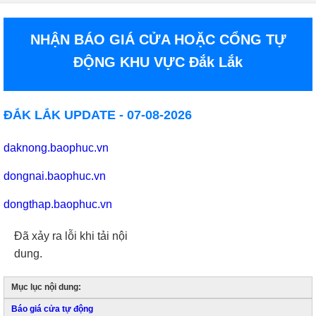
NHẬN BÁO GIÁ CỬA HOẶC CỔNG TỰ
ĐỘNG KHU VỰC Đắk Lắk
ĐẮK LẮK UPDATE - 07-08-2026
daknong.baophuc.vn
dongnai.baophuc.vn
dongthap.baophuc.vn
Đã xảy ra lỗi khi tải nội
dung.
Mục lục nội dung:
Báo giá cửa tự động