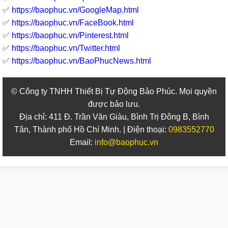
✅
https://baophuc.vn/GoogleMap.html
✅
https://baophuc.vn/FaceBook.html
✅
https://baophuc.vn/Pinterest.html
✅
https://baophuc.vn/Twitter.html
✅
https://baophuc.vn/BaoPhucNews.html
© Công ty TNHH Thiết Bị Tự Động Bảo Phúc. Mọi quyền
được bảo lưu.
Địa chỉ: 411 Đ. Trần Văn Giàu, Bình Trị Đông B, Bình
Tân, Thành phố Hồ Chí Minh. | Điện thoại:
0983552770
Email:
info@baophuc.vn