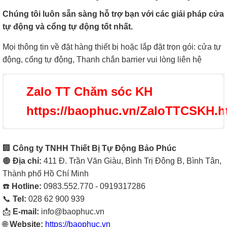
Chúng tôi luôn sẵn sàng hỗ trợ bạn với các giải pháp cửa
tự động và cổng tự động tốt nhất.
Mọi thông tin về đặt hàng thiết bị hoặc lắp đặt trọn gói: cửa tự
động, cổng tự động, Thanh chắn barrier vui lòng liên hệ
Zalo TT Chăm sóc KH
https://baophuc.vn/ZaloTTCSKH.h
🏢
Công ty TNHH Thiết Bị Tự Động Bảo Phúc
🟤
Địa chỉ:
411 Đ. Trần Văn Giàu, Bình Trị Đông B, Bình Tân,
Thành phố Hồ Chí Minh
☎️
Hotline:
0983.552.770 - 0919317286
📞
Tel:
028 62 900 939
📩
E-mail:
info@baophuc.vn
🌐
Website:
https://baophuc.vn