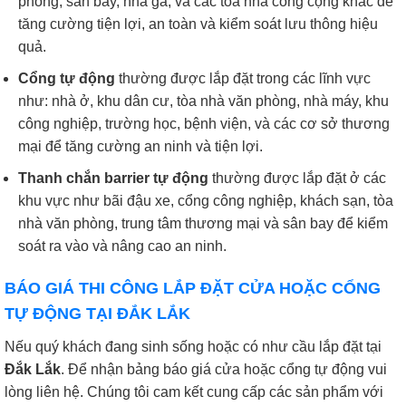
phòng, sân bay, nhà ga, và các tòa nhà công cộng khác để
tăng cường tiện lợi, an toàn và kiểm soát lưu thông hiệu
quả.
Cổng tự động
thường được lắp đặt trong các lĩnh vực
như: nhà ở, khu dân cư, tòa nhà văn phòng, nhà máy, khu
công nghiệp, trường học, bệnh viện, và các cơ sở thương
mại để tăng cường an ninh và tiện lợi.
Thanh chắn barrier tự động
thường được lắp đặt ở các
khu vực như bãi đậu xe, cổng công nghiệp, khách sạn, tòa
nhà văn phòng, trung tâm thương mại và sân bay để kiểm
soát ra vào và nâng cao an ninh.
BÁO GIÁ THI CÔNG LẮP ĐẶT CỬA HOẶC CỔNG
TỰ ĐỘNG TẠI ĐẮK LẮK
Nếu quý khách đang sinh sống hoặc có như cầu lắp đặt tại
Đắk Lắk
. Để nhận bảng báo giá cửa hoặc cổng tự động vui
lòng liên hệ. Chúng tôi cam kết cung cấp các sản phẩm với